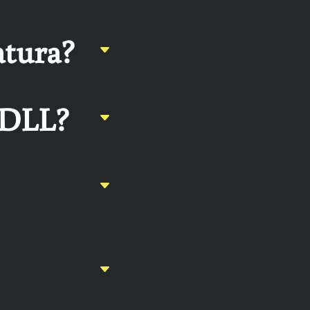
atura?
FDLL?