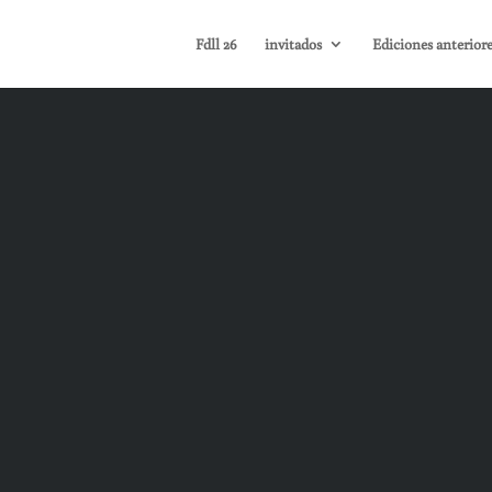
Fdll 26
invitados
Ediciones anteriore