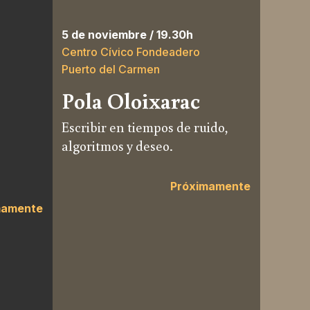
5 de noviembre / 19.30h
18 de n
Centro Cívico Fondeadero
Casa Be
Puerto del Carmen
Yaiza
Pola Oloixarac
Elis
Escribir en tiempos de ruido,
La épic
algoritmos y deseo.
vidas 
Próximamente
mamente