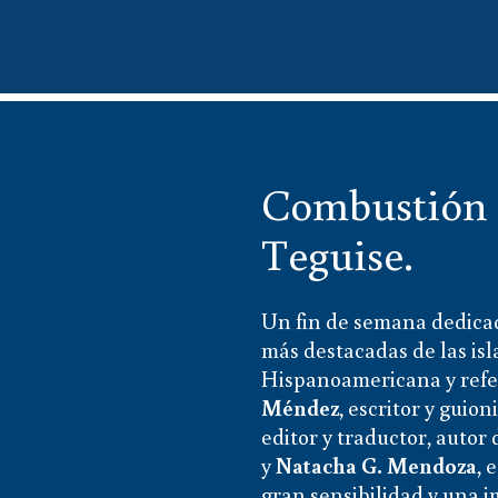
Combustión i
Teguise.
Un fin de semana dedicad
más destacadas de las isl
Hispanoamericana y refer
Méndez
, escritor y guio
editor y traductor, autor
y
Natacha G. Mendoza
, 
gran sensibilidad y una i