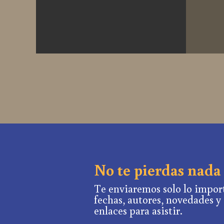
No te pierdas nada
Te enviaremos solo lo impor
fechas, autores, novedades y
enlaces para asistir.