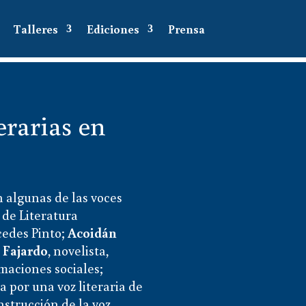
Talleres
Ediciones
Prensa
erarias en
 algunas de las voces
 de Literatura
cedes Pinto;
Acoidán
o Fajardo
, novelista,
maciones sociales;
da por una voz literaria de
nstrucción de la voz