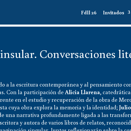
Fdll 26
Invitados
nsular. Conversaciones lit
o a la escritura contemporánea y al pensamiento con
as. Con la participación de
Alicia Llarena,
catedrática
ente en el estudio y recuperación de la obra de Mer
nista cuya obra explora la memoria y la identidad;
Juli
 de una narrativa profundamente ligada a las transfor
escritora y autora de varios libros de relatos, reconoci
maginación singular. Juntos reflexionarán sobre la co