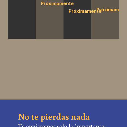
Próximamente
Próximament
Próximamente
No te pierdas nada
Te enviaremos solo lo importante: