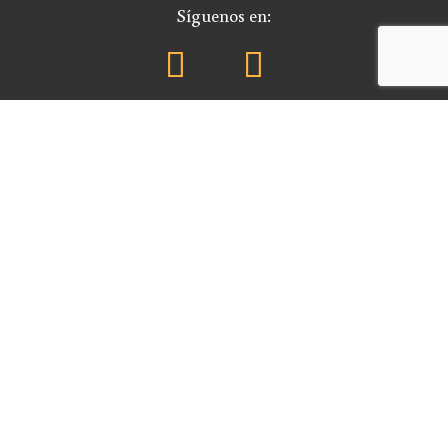
Síguenos en:
Email de contacto:
info@fdll.es
Patrocinadores:
Aviso legal – Políticas
| FDLL | © 2026 – Todos los derechos
reservados |
BRIO ESTUDIO