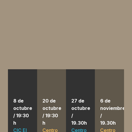
8 de
20 de
27 de
6 de
octubre
octubre
octubre
noviembre
/ 19:30
/ 19:30
/
/
h
h
19.30h
19.30h
1
CIC El
Centro
Centro
Centro