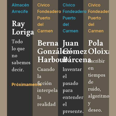
n
Almacén
Cívico
Cívico
Cívico
/
Arrecife
Fondeadero
Fondeadero
Fondeadero
1
Puerto
Puerto
Puerto
C
Ray
del
del
del
B
Loriga
Carmen
Carmen
Carmen
P
Berna
Juan
Pola
Todo
Y
lo que
González-
Gómez
Oloixar
no
Harbour
Bárcena
Escribir
sabemos
en
Cuando
Inventar
decir.
tiempos
la
el
de
ficción
pasado
é
Próximamente
ruido,
interpela
para
s
algoritmos
la
entender
d
y
realidad
el
v
deseo.
presente.