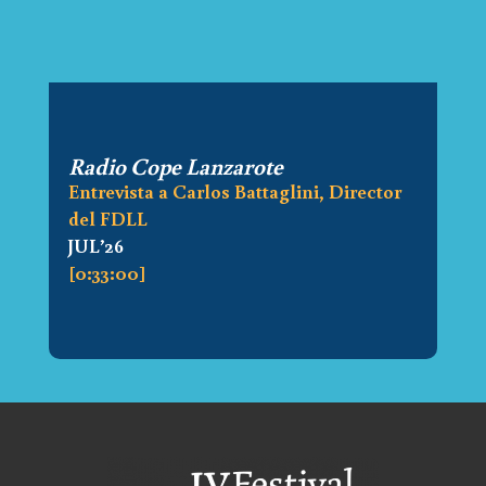
Radio Cope Lanzarote
Entrevista a Carlos Battaglini, Director
del FDLL
JUL’26
[0:33:00]