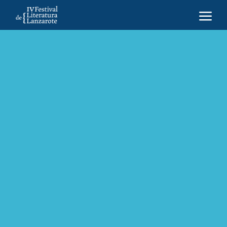
a
Un rincón para quienes cuentan el festival desde sus
crónicas, reportajes y titulares. Aquí reunimos
palabras oficiales, imágenes vivas y recursos para dar
voz a lo que ocurre entre páginas, autores y lectores.